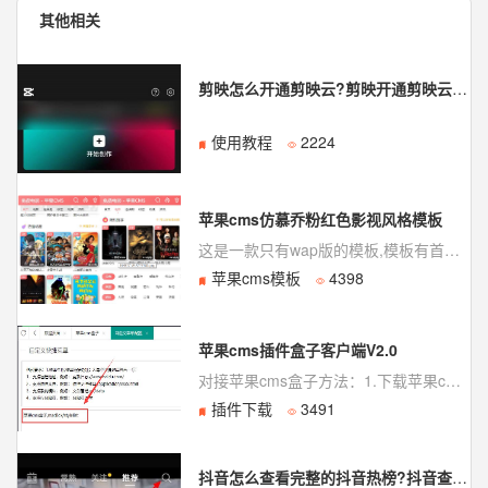
其他相关
剪映怎么开通剪映云?剪映开通剪映云方法
使用教程
2224
苹果cms仿慕乔粉红色影视风格模板
这是一款只有wap版的模板,模板有首页，分类，搜索，专题，排行，登录注册等几乎所有页面，比较不错的一套模板。
苹果cms模板
4398
苹果cms插件盒子客户端V2.0
对接苹果cms盒子方法：1.下载苹果cms盒子客户端点击下载，客户端压缩包上传至网站根目录解压（提示覆盖选择确认）。客户端包含两个文件夹，分别为application（客户端控制器,配置文件,模板文件）static（默认图片）核心文件进行了sg11加密，需要下载最新sg11组件，sg11安装方法。2
插件下载
3491
抖音怎么查看完整的抖音热榜?抖音查看完整的抖音热榜教程