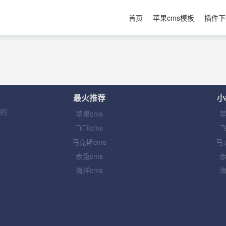
首页
苹果cms模板
插件下
最火推荐
小
集的
苹果cms
苹
飞飞cms
飞
马克斯cms
马
赤兔cms
赤
海洋cms
海