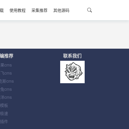
载
使用教程
采集推荐
其他源码
编推荐
联系我们
果cms
飞cms
克斯cms
兔cms
洋cms
模板
极速
插件