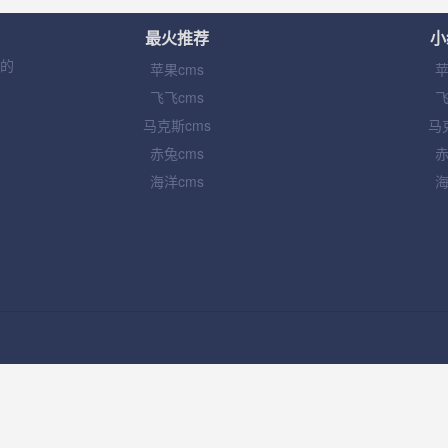
最火推荐
小
集的
苹果cms
苹
飞飞cms
飞
马克斯cms
马
赤兔cms
赤
海洋cms
海