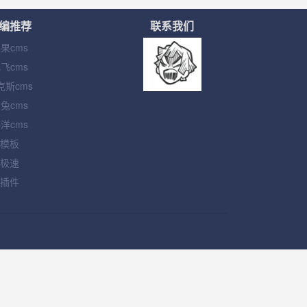
编推荐
联系我们
果cms
飞cms
克斯cms
兔cms
洋cms
模板
极速
插件