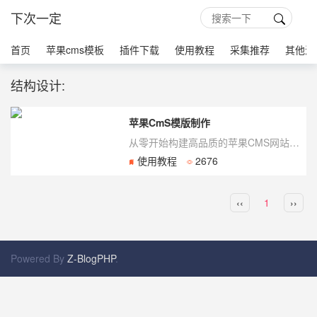
下次一定
首页
苹果cms模板
插件下载
使用教程
采集推荐
其他源
结构设计:
苹果CmS模版制作
从零开始构建高品质的苹果CMS网站模板一、苹果CMS简介苹果CMS是一款开源、免费的...
使用教程
2676
‹‹
1
››
Powered By
Z-BlogPHP
.