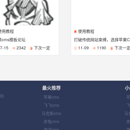
使用教程
使用教程
果cms模板论坛
打
7-15
2342
下次一定
11-09
1190
下次一
最火推荐
小
集的
苹果cms
苹
飞飞cms
飞
马克斯cms
马
赤兔cms
赤
海洋cms
海