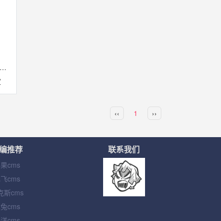
破传统网站束缚，选择苹果CMS模板
定
‹‹
1
››
编推荐
联系我们
果cms
飞cms
克斯cms
兔cms
洋cms