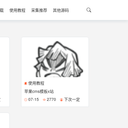
载
使用教程
采集推荐
其他源码
使用教程
苹果cms模板x站
定
07-15
2770
下次一定